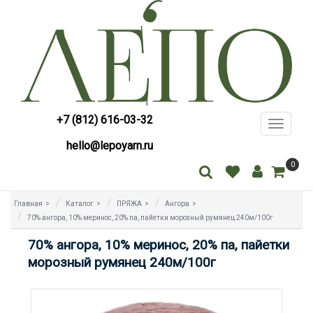
+7 (812) 616-03-32
Toggle
navigati
hello@lepoyarn.ru
0
Главная
>
Каталог
>
ПРЯЖА
>
Ангора
>
70% ангора, 10% меринос, 20% па, пайетки морозный румянец 240м/100г
70% ангора, 10% меринос, 20% па, пайетки
морозный румянец 240м/100г