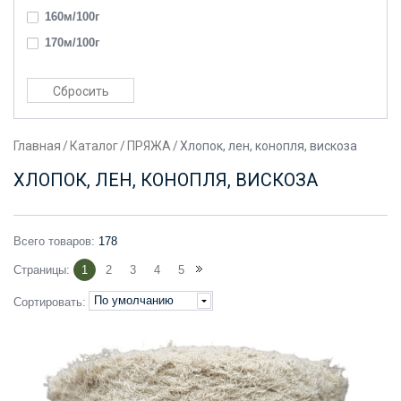
160м/100г
170м/100г
180м/100г
200м/100г
2200м/100г
Главная
/
Каталог
/
ПРЯЖА
/
Хлопок, лен, конопля, вискоза
220м/100г
230м/100г
ХЛОПОК, ЛЕН, КОНОПЛЯ, ВИСКОЗА
240м/100г
250м/100г
Всего товаров:
178
270м/100г
Страницы:
1
2
3
4
5
280м/100г
По умолчанию
Сортировать:
3000м/100г
300м/100г
320м/100г
3400м/100г