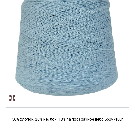
56% хлопок, 26% нейлон, 18% па прозрачное небо 660м/100г