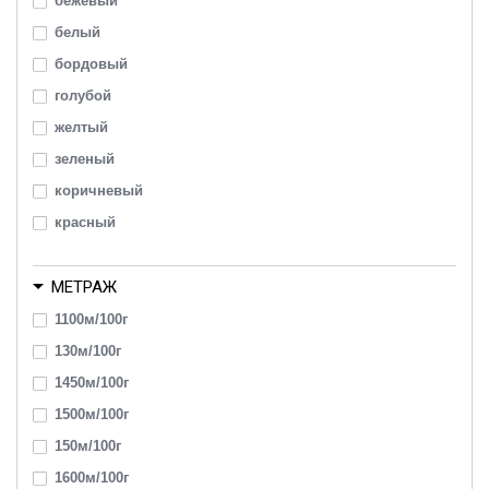
бежевый
белый
бордовый
голубой
желтый
зеленый
коричневый
красный
оранжевый
МЕТРАЖ
розовый
серый
1100м/100г
синий
130м/100г
фиолетовый
1450м/100г
черный
1500м/100г
150м/100г
1600м/100г