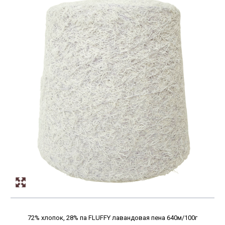
72% хлопок, 28% па FLUFFY лавандовая пена 640м/100г