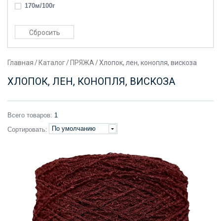
170м/100г
180м/100г
200м/100г
2200м/100г
Главная
/
Каталог
/
ПРЯЖА
/
Хлопок, лен, конопля, вискоза
220м/100г
230м/100г
ХЛОПОК, ЛЕН, КОНОПЛЯ, ВИСКОЗА
240м/100г
250м/100г
Всего товаров:
1
270м/100г
По умолчанию
Сортировать:
280м/100г
3000м/100г
300м/100г
320м/100г
3400м/100г
340м/100г
3500м/100г