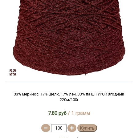
350м/100г
3600м/100г
360м/100г
3650м/100г
365м/100г
380м/100г
400м/100г
410м/100г
4400м/100г
450м/100г
33% меринос, 17% шелк, 17% лен, 33% па ШНУРОК ягодный
4600м/100г
220м/100г
4750м/100г
7.80 руб
/ 1 грамм
4760м/100г
490м/100г
Купить
500м/100г