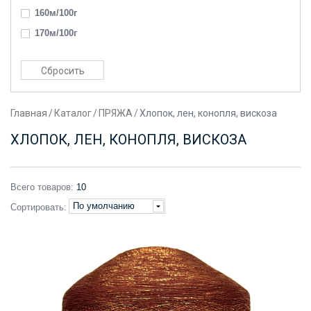
160м/100г
170м/100г
180м/100г
200м/100г
2200м/100г
Главная
/
Каталог
/
ПРЯЖА
/
Хлопок, лен, конопля, вискоза
220м/100г
230м/100г
ХЛОПОК, ЛЕН, КОНОПЛЯ, ВИСКОЗА
240м/100г
250м/100г
Всего товаров:
10
270м/100г
По умолчанию
Сортировать:
280м/100г
3000м/100г
300м/100г
320м/100г
3400м/100г