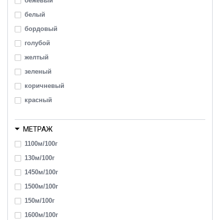
бежевый
белый
бордовый
голубой
желтый
зеленый
коричневый
красный
оранжевый
МЕТРАЖ
розовый
серый
1100м/100г
синий
130м/100г
фиолетовый
1450м/100г
черный
1500м/100г
150м/100г
1600м/100г