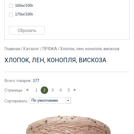
160м/100г
170м/100г
180м/100г
200м/100г
2200м/100г
Главная
/
Каталог
/
ПРЯЖА
/
Хлопок, лен, конопля, вискоза
220м/100г
230м/100г
ХЛОПОК, ЛЕН, КОНОПЛЯ, ВИСКОЗА
240м/100г
250м/100г
Всего товаров:
177
270м/100г
Страницы:
1
2
3
4
5
280м/100г
По умолчанию
Сортировать:
3000м/100г
300м/100г
320м/100г
3400м/100г