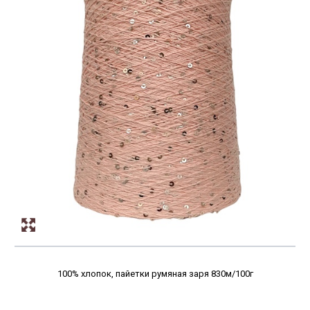
100% хлопок, пайетки румяная заря 830м/100г