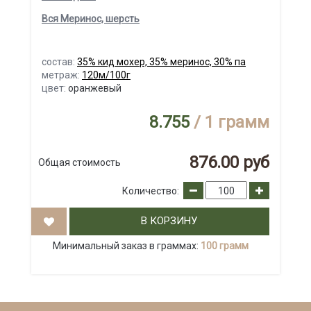
Вся Меринос, шерсть
состав:
35% кид мохер, 35% меринос, 30% па
метраж:
120м/100г
цвет:
оранжевый
8.755
/ 1 грамм
876.00 руб
Общая стоимость
Количество:
В КОРЗИНУ
Минимальный заказ в граммах:
100 грамм