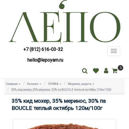
+7 (812) 616-03-32
Toggle
navigati
hello@lepoyarn.ru
0
Главная
>
Каталог
>
ПРЯЖА
>
Меринос, шерсть
>
35% кид мохер, 35% меринос, 30% па BOUCLE теплый октябрь 120м/100г
35% кид мохер, 35% меринос, 30% па
BOUCLE теплый октябрь 120м/100г