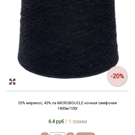
600м/100г
750м/100г
760м/100г
-20%
55% меринос, 45% па MICROBOUCLE ночная симфония
1400м/100г
6.4 руб
/ 1 грамм