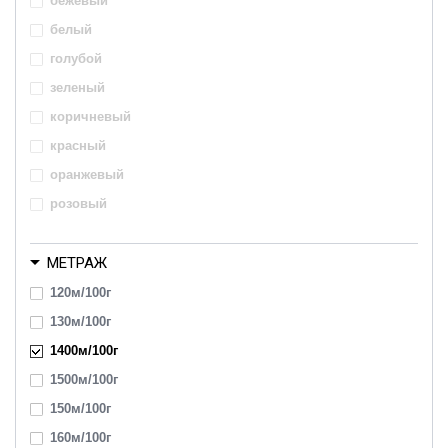
бежевый
белый
голубой
зеленый
коричневый
красный
оранжевый
розовый
серый
МЕТРАЖ
синий
фиолетовый
120м/100г
черный
130м/100г
1400м/100г
1500м/100г
150м/100г
160м/100г