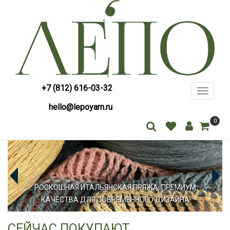
+7 (812) 616-03-32
Toggle
navigati
hello@lepoyarn.ru
0
РОСКОШНАЯ ИТАЛЬЯНСКАЯ ПРЯЖА, ПРЕМИУМ
КАЧЕСТВА ДЛЯ СОВРЕМЕННОГО ДИЗАЙНА
СЕЙЧАС ПОКУПАЮТ