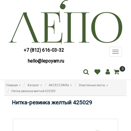
+7 (812) 616-03-32
Toggle
navigati
hello@lepoyarn.ru
0
Главная
>
Каталог
>
АКСЕССУАРЫ
>
Эластичные ленты
>
Нитка-резинка желтый 425029
Нитка-резинка желтый 425029