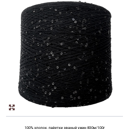
100% хлопок, пайетки званый ужин 830м/100г