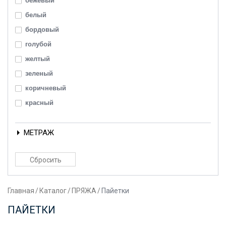
бежевый
белый
бордовый
голубой
желтый
зеленый
коричневый
красный
оранжевый
МЕТРАЖ
розовый
серый
синий
черный
Главная
/
Каталог
/
ПРЯЖА
/
Пайетки
ПАЙЕТКИ