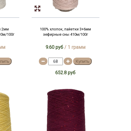
и 2мм
100% хлопок, пайетки 3+6мм
30м/100г
зефирные сны 410м/100г
амм
9.60 руб
/ 1 грамм
упить
Купить
652.8 руб