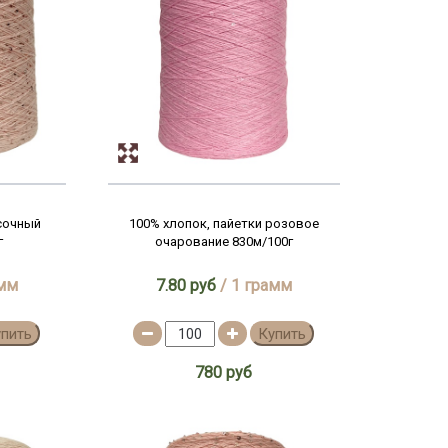
 сочный
100% хлопок, пайетки розовое
г
очарование 830м/100г
амм
7.80 руб
/ 1 грамм
упить
Купить
780 руб