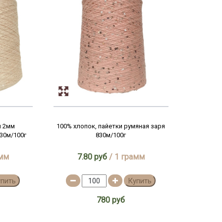
и 2мм
100% хлопок, пайетки румяная заря
30м/100г
830м/100г
амм
7.80 руб
/ 1 грамм
упить
Купить
780 руб