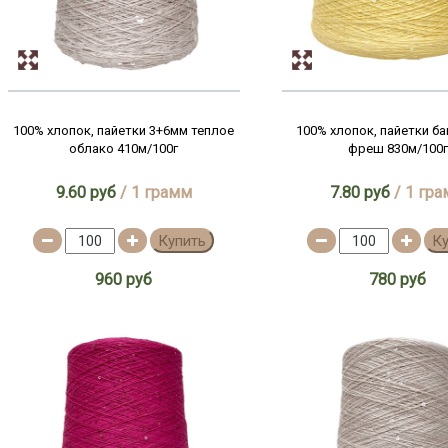
100% хлопок, пайетки 3+6мм теплое
100% хлопок, пайетки б
облако 410м/100г
фреш 830м/100г
9.60 руб
/ 1 грамм
7.80 руб
/ 1 гр
Купить
К
960 руб
780 руб