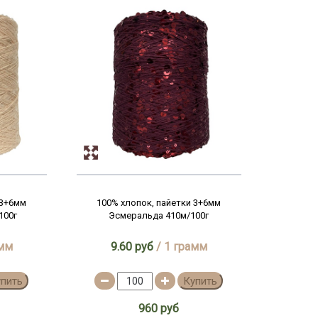
 3+6мм
100% хлопок, пайетки 3+6мм
100г
Эсмеральда 410м/100г
амм
9.60 руб
/ 1 грамм
упить
Купить
960 руб