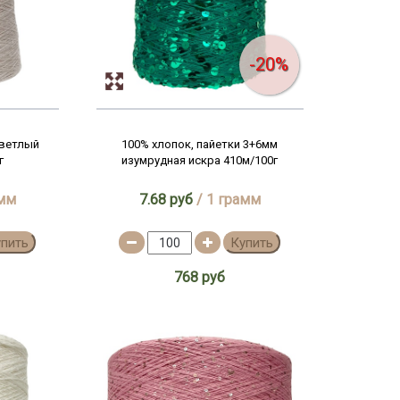
-20%
светлый
100% хлопок, пайетки 3+6мм
г
изумрудная искра 410м/100г
амм
7.68 руб
/ 1 грамм
упить
Купить
768 руб