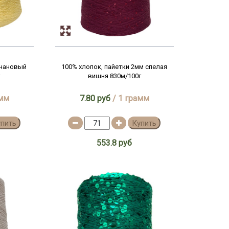
анановый
100% хлопок, пайетки 2мм спелая
вишня 830м/100г
амм
7.80 руб
/ 1 грамм
упить
Купить
553.8 руб