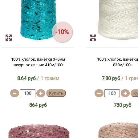
-10%
100% хлопок, пайетки 3+6мм
100% хлопок, пайетки
лазурное сияние 410м/100г
830м/100г
8.64 руб
/ 1 грамм
7.80 руб
/ 1 гр
Купить
К
864 руб
780 руб